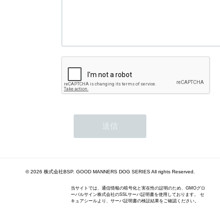
© 2026 株式会社BSP. GOOD MANNERS DOG SERIES All rights Reserved.
当サイトでは、通信情報の暗号化と実在性の証明のため、GMOグロ
ーバルサイン株式会社のSSLサーバ証明書を使用しております。 セ
キュアシールより、サーバ証明書の検証結果をご確認ください。