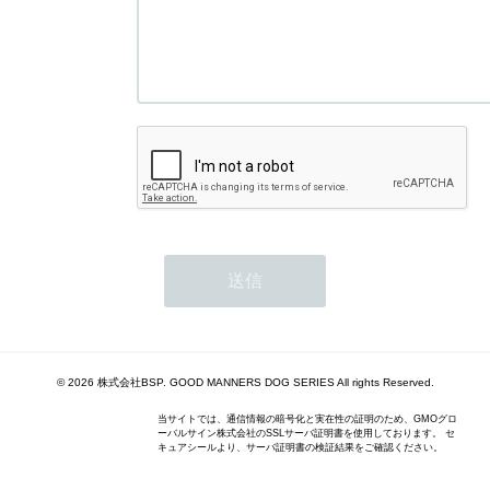
© 2026 株式会社BSP. GOOD MANNERS DOG SERIES All rights Reserved.
当サイトでは、通信情報の暗号化と実在性の証明のため、GMOグロ
ーバルサイン株式会社のSSLサーバ証明書を使用しております。 セ
キュアシールより、サーバ証明書の検証結果をご確認ください。